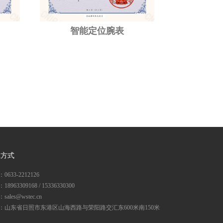
智能定位腕表
系方式
0633-2212126
8963309168 / 15336330300
ales@wstec.cn
：山东省日照市东港区山海西路与荣阳路交汇东600米南150米